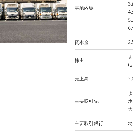
3
事業内容
4
5
6
資本金
2
よ
株主
(
売上高
2
よ
主要取引先
ホ
大
主要取引銀行
埼