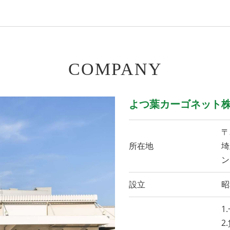
COMPANY
よつ葉カーゴネット
〒
所在地
埼
ン
設立
昭
1
2